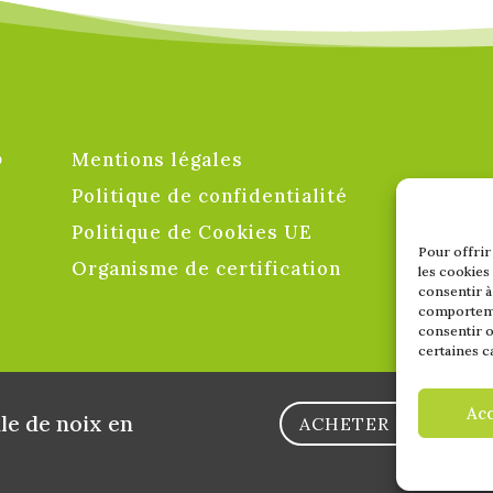
o
Mentions légales
Politique de confidentialité
Politique de Cookies UE
Pour offrir
Organisme de certification
les cookies
consentir à
comportemen
consentir o
certaines c
Ac
ile de noix en
ACHETER DES NOIX