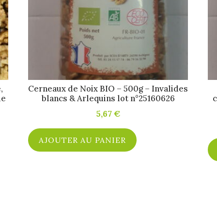
,
Cerneaux de Noix BIO – 500g – Invalides
de
blancs & Arlequins lot n°25160626
c
5,67
€
AJOUTER AU PANIER