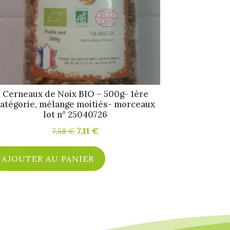
Cerneaux de Noix BIO – 500g- 1ère
atégorie, mélange moitiés- morceaux
lot n° 25040726
Le
7,11
€
Le
7,58
€
prix
prix
initial
actuel
AJOUTER AU PANIER
était :
est :
7,58 €.
7,11 €.