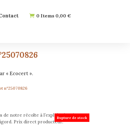
Contact
0
Items
0,00
€
n°25070826
ar « Ecocert ».
lot n°25070826
 de notre récolte à l’exploitation, la SCEA
Rupture de stock
igord. Prix direct producteur.