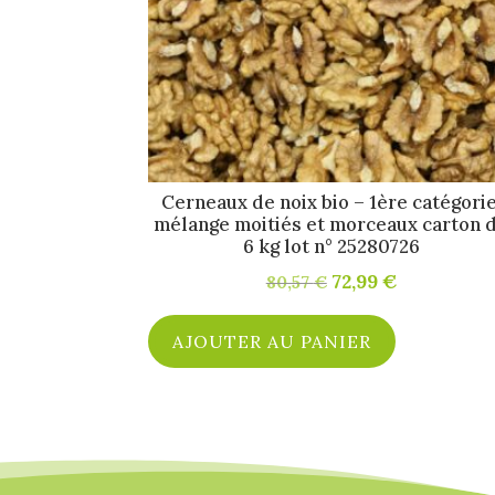
Cerneaux de noix bio – 1ère catégorie
mélange moitiés et morceaux carton 
6 kg lot n° 25280726
Le
72,99
€
Le
80,57
€
prix
prix
initial
actuel
AJOUTER AU PANIER
était :
est :
80,57 €.
72,99 €.