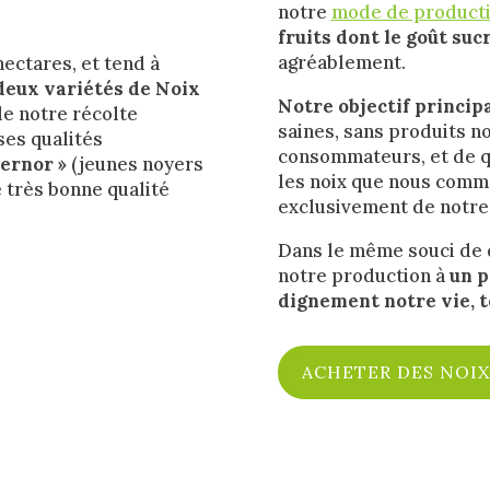
notre
mode de product
fruits dont le goût su
agréablement.
hectares, et tend à
deux variétés de Noix
Notre objectif princip
e notre récolte
saines, sans produits no
ses qualités
consommateurs, et de qu
Fernor »
(jeunes noyers
les noix que nous comm
 très bonne qualité
exclusivement de notre
Dans le même souci de d
notre production à
un p
dignement notre vie, t
ACHETER DES NOIX